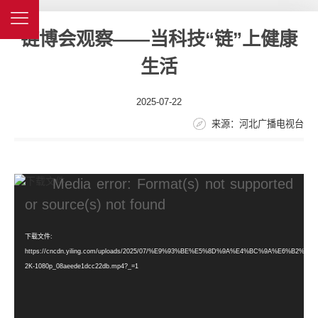
链博会观察——当科技“链”上健康
生活
2025-07-22
来源：河北广播电视台
视
Media error: Format(s) not supported
频
or source(s) not found
播
放
下载文件:
器
https://cncdn.yiling.com/uploads/2025/07/%E9%93%BE%E5%8D%9A%E4%BC%9A%E6%B
2K-1080p_08aeede1dcc22db.mp4?_=1