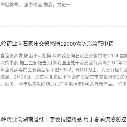
闲体验称号。 旅游精品 据悉，为进一
以岭药业向石家庄交警捐赠12000盒防治流感中药
春流感高发 防治不可松懈 以岭药业向石家庄交警捐赠12000盒
流感中药 据卫生部报告,目前我国正处于流感流行高峰,2011年
今年流感病毒的主要类型以甲型H3N2、H1N1为主，为更好应
瘟胶囊，2月25日，通过河北省红十字会向石家庄市交警捐赠12
要。据悉，今年以来以岭药业已向各地捐赠840余万元药品。 许
以岭药业向湖南省红十字会捐赠药品 用于春季流感防控