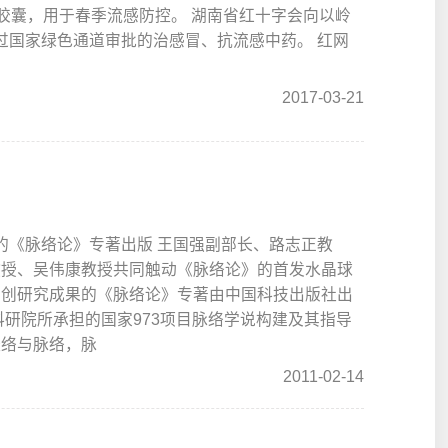
瘟胶囊，用于春季流感防控。 湖南省红十字会向以岭
通过国家绿色通道审批的治感冒、抗流感中药。 红网
2017-03-21
果的《脉络论》专著出版 王国强副部长、路志正教
教授、吴伟康教授共同触动《脉络论》的首发水晶球
原创研究成果的《脉络论》专著由中国科技出版社出
科研院所承担的国家973项目脉络学说构建及其指导
经络与脉络，脉
2011-02-14