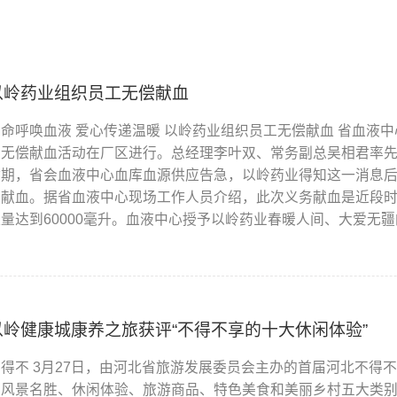
以岭药业组织员工无偿献血
生命呼唤血液 爱心传递温暖 以岭药业组织员工无偿献血 省血液中
工无偿献血活动在厂区进行。总经理李叶双、常务副总吴相君率先
时期，省会血液中心血库血源供应告急，以岭药业得知这一消息
偿献血。据省血液中心现场工作人员介绍，此次义务献血是近段
血量达到60000毫升。血液中心授予以岭药业春暖人间、大爱无
以岭健康城康养之旅获评“不得不享的十大休闲体验”
不得不 3月27日，由河北省旅游发展委员会主办的首届河北不得
了风景名胜、休闲体验、旅游商品、特色美食和美丽乡村五大类