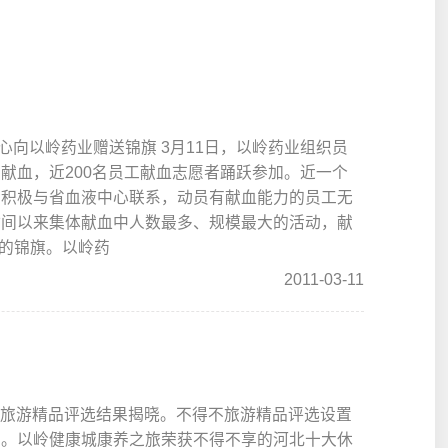
心向以岭药业赠送锦旗 3月11日，以岭药业组织员
献血，近200名员工献血志愿者踊跃参加。近一个
后积极与省血液中心联系，动员有献血能力的员工无
时间以来集体献血中人数最多、规模最大的活动，献
疆的锦旗。以岭药
2011-03-11
不旅游精品评选结果揭晓。不得不旅游精品评选设置
别。以岭健康城康养之旅荣获不得不享的河北十大休