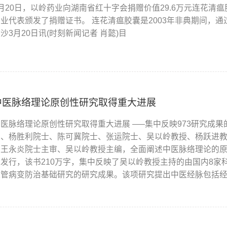
3月20日，以岭药业向湖南省红十字会捐赠价值29.6万元连花清
药业代表颁发了捐赠证书。 连花清瘟胶囊是2003年非典期间，
沙3月20日讯(时刻新闻记者 肖懿)目
中医脉络理论原创性研究取得重大进展
中医脉络理论原创性研究取得重大进展 —–集中反映973研究成
授、杨胜利院士、陈可冀院士、张运院士、吴以岭教授、杨跃进
由王永炎院士主审、吴以岭教授主编，全面阐述中医脉络理论的
版发行，该书210万字，集中反映了吴以岭教授主持的由国内8家
血管病变防治基础研究的研究成果。该项研究提出中医经脉包括