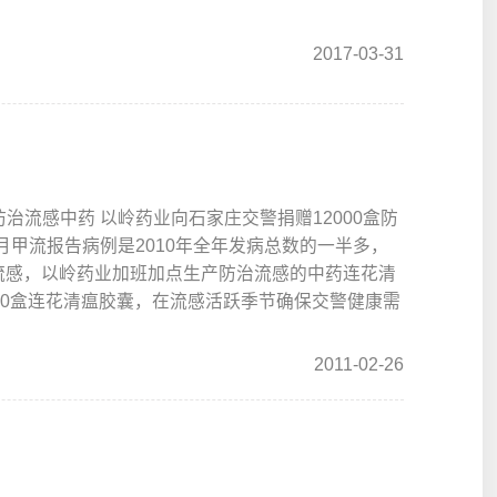
2017-03-31
防治流感中药 以岭药业向石家庄交警捐赠12000盒防
1月甲流报告病例是2010年全年发病总数的一半多，
对流感，以岭药业加班加点生产防治流感的中药连花清
000盒连花清瘟胶囊，在流感活跃季节确保交警健康需
多
2011-02-26